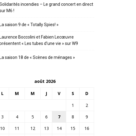
Solidarités incendies – Le grand concert en direct
sur M6 !
La saison 9 de « Totally Spies! »
Laurence Boccolini et Fabien Lecœuvre
présentent « Les tubes d’une vie » sur W9
La saison 18 de « Scènes de ménages »
août 2026
L
M
M
J
V
S
D
1
2
3
4
5
6
7
8
9
10
11
12
13
14
15
16