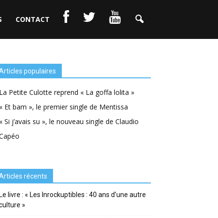
S
CONTACT
Articles populaires
La Petite Culotte reprend « La goffa lolita »
« Et bam », le premier single de Mentissa
« Si j’avais su », le nouveau single de Claudio
Capéo
Articles récents
Le livre : « Les Inrockuptibles : 40 ans d’une autre
culture »