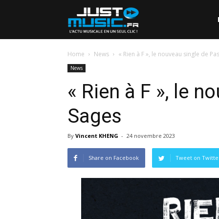
Home
News
« Rien à F », le nouveau single de Pa
News
« Rien à F », le 
Sages
By
Vincent KHENG
-
24 novembre 2023
Share on Facebook
Tweet on Twitte