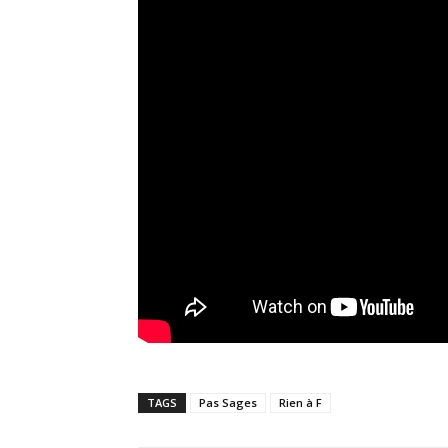
TAGS
Pas Sages
Rien à F