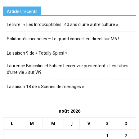
Articles récents
Le livre : « Les Inrockuptibles : 40 ans d’une autre culture »
Solidarités incendies – Le grand concert en direct sur M6 !
La saison 9 de « Totally Spies! »
Laurence Boccolini et Fabien Lecœuvre présentent « Les tubes
d’une vie » sur W9
La saison 18 de « Scènes de ménages »
août 2026
L
M
M
J
V
S
D
1
2