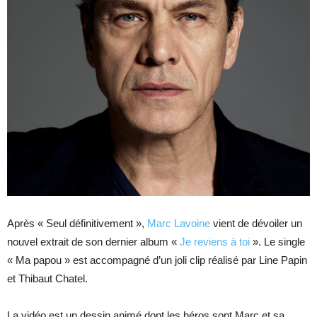
Après « Seul définitivement »,
Marc Lavoine
vient de dévoiler un
nouvel extrait de son dernier album «
Je reviens à toi
». Le single
« Ma papou » est accompagné d’un joli clip réalisé par Line Papin
et Thibaut Chatel.
La vidéo est un dessin animé dont les héros sont Marc et sa