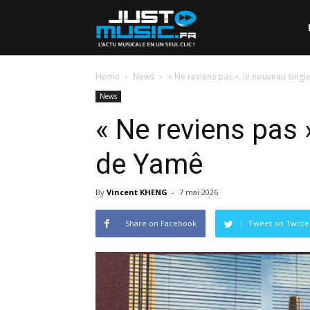
Home
News
« Ne reviens pas », le nouveau sing
News
« Ne reviens pas 
de Yamê
By
Vincent KHENG
-
7 mai 2026
Share on Facebook
Tweet on Twitte