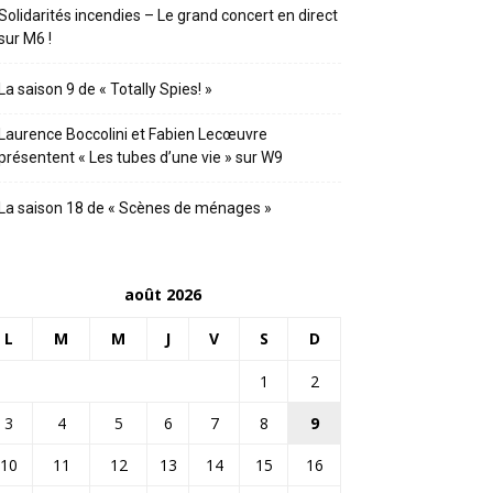
Solidarités incendies – Le grand concert en direct
sur M6 !
La saison 9 de « Totally Spies! »
Laurence Boccolini et Fabien Lecœuvre
présentent « Les tubes d’une vie » sur W9
La saison 18 de « Scènes de ménages »
août 2026
L
M
M
J
V
S
D
1
2
3
4
5
6
7
8
9
10
11
12
13
14
15
16