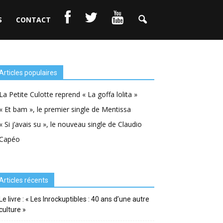
S
CONTACT
Articles populaires
La Petite Culotte reprend « La goffa lolita »
« Et bam », le premier single de Mentissa
« Si j’avais su », le nouveau single de Claudio
Capéo
Articles récents
Le livre : « Les Inrockuptibles : 40 ans d’une autre
culture »