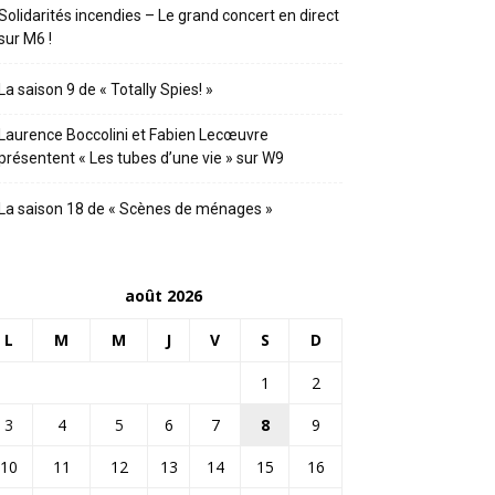
Solidarités incendies – Le grand concert en direct
sur M6 !
La saison 9 de « Totally Spies! »
Laurence Boccolini et Fabien Lecœuvre
présentent « Les tubes d’une vie » sur W9
La saison 18 de « Scènes de ménages »
août 2026
L
M
M
J
V
S
D
1
2
3
4
5
6
7
8
9
10
11
12
13
14
15
16