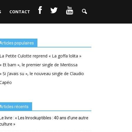
S
CONTACT
Articles populaires
La Petite Culotte reprend « La goffa lolita »
« Et bam », le premier single de Mentissa
« Si j’avais su », le nouveau single de Claudio
Capéo
Articles récents
Le livre : « Les Inrockuptibles : 40 ans d’une autre
culture »