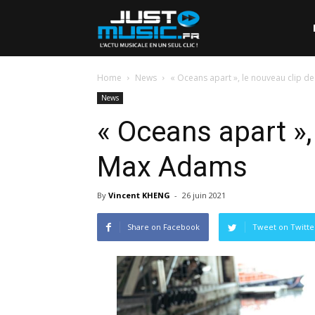
Home
News
« Oceans apart », le nouveau clip 
News
« Oceans apart »,
Max Adams
By
Vincent KHENG
-
26 juin 2021
Share on Facebook
Tweet on Twitte