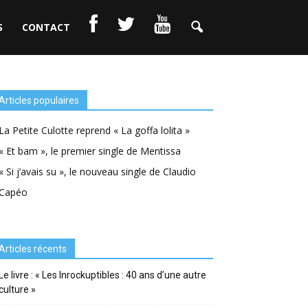
S
CONTACT
Articles populaires
La Petite Culotte reprend « La goffa lolita »
« Et bam », le premier single de Mentissa
« Si j’avais su », le nouveau single de Claudio
Capéo
Articles récents
Le livre : « Les Inrockuptibles : 40 ans d’une autre
culture »