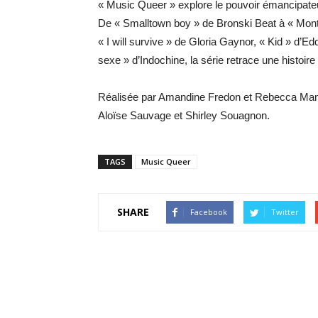
« Music Queer » explore le pouvoir émancipateu
De « Smalltown boy » de Bronski Beat à « Mont
« I will survive » de Gloria Gaynor, « Kid » d
sexe » d’Indochine, la série retrace une histoir
Réalisée par Amandine Fredon et Rebecca Manzon
Aloïse Sauvage et Shirley Souagnon.
TAGS
Music Queer
SHARE
Facebook
Twitter