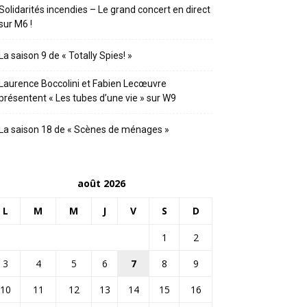
Solidarités incendies – Le grand concert en direct
sur M6 !
La saison 9 de « Totally Spies! »
Laurence Boccolini et Fabien Lecœuvre
présentent « Les tubes d’une vie » sur W9
La saison 18 de « Scènes de ménages »
août 2026
L
M
M
J
V
S
D
1
2
3
4
5
6
7
8
9
10
11
12
13
14
15
16