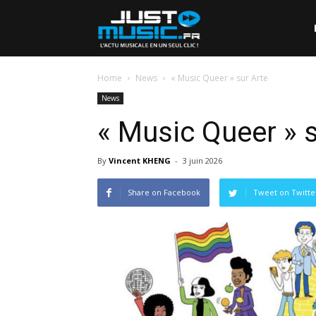
Home
News
« Music Queer » sur Arte
News
« Music Queer » s
By
Vincent KHENG
-
3 juin 2026
Share on Facebook
Tweet on Twitte