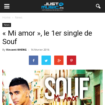
Home
News
News
« Mi amor », le 1er single de
Souf
By
Vincent KHENG
-
16 février 2016