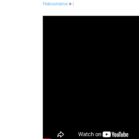
Hakounama
» :