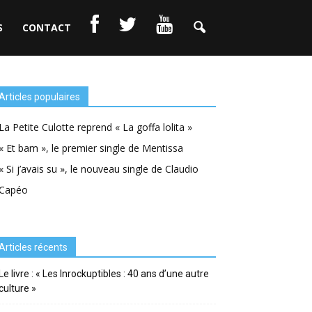
S
CONTACT
Articles populaires
La Petite Culotte reprend « La goffa lolita »
« Et bam », le premier single de Mentissa
« Si j’avais su », le nouveau single de Claudio
Capéo
Articles récents
Le livre : « Les Inrockuptibles : 40 ans d’une autre
culture »