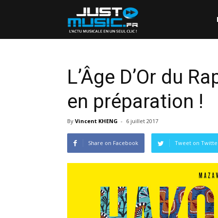
L’Âge D’Or du Ra
en préparation !
By
Vincent KHENG
-
6 juillet 2017
Share on Facebook
Tweet on Twitte