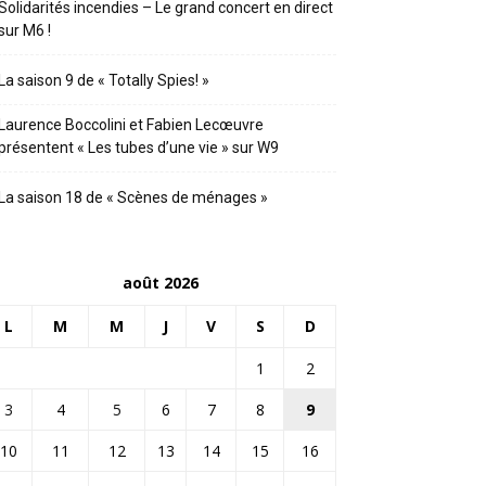
Solidarités incendies – Le grand concert en direct
sur M6 !
La saison 9 de « Totally Spies! »
Laurence Boccolini et Fabien Lecœuvre
présentent « Les tubes d’une vie » sur W9
La saison 18 de « Scènes de ménages »
août 2026
L
M
M
J
V
S
D
1
2
3
4
5
6
7
8
9
10
11
12
13
14
15
16