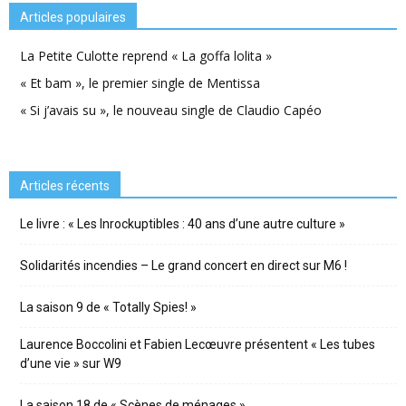
Articles populaires
La Petite Culotte reprend « La goffa lolita »
« Et bam », le premier single de Mentissa
« Si j’avais su », le nouveau single de Claudio Capéo
Articles récents
Le livre : « Les Inrockuptibles : 40 ans d’une autre culture »
Solidarités incendies – Le grand concert en direct sur M6 !
La saison 9 de « Totally Spies! »
Laurence Boccolini et Fabien Lecœuvre présentent « Les tubes
d’une vie » sur W9
La saison 18 de « Scènes de ménages »