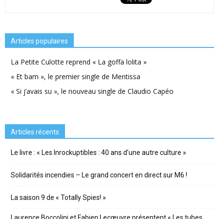
Articles populaires
La Petite Culotte reprend « La goffa lolita »
« Et bam », le premier single de Mentissa
« Si j’avais su », le nouveau single de Claudio Capéo
Articles récents
Le livre : « Les Inrockuptibles : 40 ans d’une autre culture »
Solidarités incendies – Le grand concert en direct sur M6 !
La saison 9 de « Totally Spies! »
Laurence Boccolini et Fabien Lecœuvre présentent « Les tubes