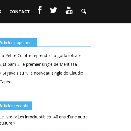
S
CONTACT
Articles populaires
La Petite Culotte reprend « La goffa lolita »
« Et bam », le premier single de Mentissa
« Si j’avais su », le nouveau single de Claudio
Capéo
Articles récents
Le livre : « Les Inrockuptibles : 40 ans d’une autre
culture »