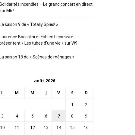
Solidarités incendies – Le grand concert en direct
sur M6 !
La saison 9 de « Totally Spies! »
Laurence Boccolini et Fabien Lecœuvre
présentent « Les tubes d’une vie » sur W9
La saison 18 de « Scènes de ménages »
août 2026
L
M
M
J
V
S
D
1
2
3
4
5
6
7
8
9
10
11
12
13
14
15
16