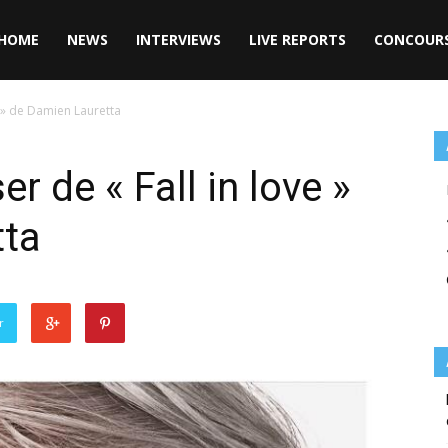
HOME
NEWS
INTERVIEWS
LIVE REPORTS
CONCOUR
e » de Damien Lauretta
r de « Fall in love »
tta
r