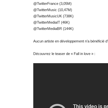
@TwitterFrance (3,05M)
@TwitterMusic (10,47M)
@TwitterMusicUK (738K)
@TwitterMediaIT (46K)
@TwitterMediaBR (144K)
Aucun artiste en développement n’a bénéficié d’un
Découvrez le teaser de « Fall in love » :