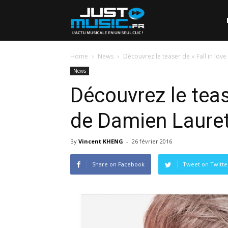
Home
News
Découvrez le teaser de « Fall in lov
News
Découvrez le tease
de Damien Laure
By
Vincent KHENG
-
26 février 2016
Share on Facebook
Tweet on Twitte