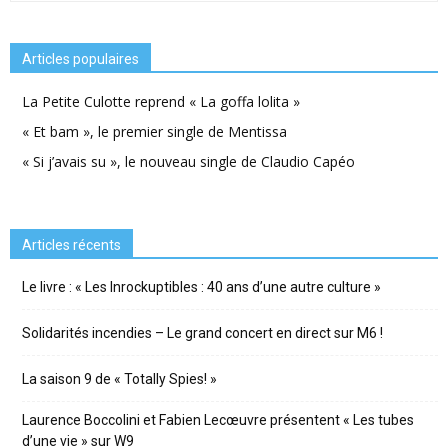
Articles populaires
La Petite Culotte reprend « La goffa lolita »
« Et bam », le premier single de Mentissa
« Si j’avais su », le nouveau single de Claudio Capéo
Articles récents
Le livre : « Les Inrockuptibles : 40 ans d’une autre culture »
Solidarités incendies – Le grand concert en direct sur M6 !
La saison 9 de « Totally Spies! »
Laurence Boccolini et Fabien Lecœuvre présentent « Les tubes
d’une vie » sur W9