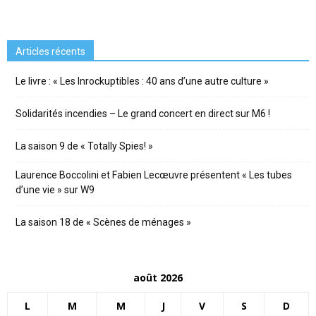
Articles récents
Le livre : « Les Inrockuptibles : 40 ans d’une autre culture »
Solidarités incendies – Le grand concert en direct sur M6 !
La saison 9 de « Totally Spies! »
Laurence Boccolini et Fabien Lecœuvre présentent « Les tubes
d’une vie » sur W9
La saison 18 de « Scènes de ménages »
août 2026
L
M
M
J
V
S
D