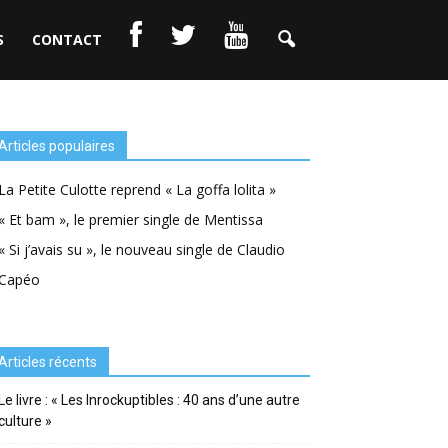
S
CONTACT
Articles populaires
La Petite Culotte reprend « La goffa lolita »
« Et bam », le premier single de Mentissa
« Si j’avais su », le nouveau single de Claudio
Capéo
Articles récents
Le livre : « Les Inrockuptibles : 40 ans d’une autre
culture »