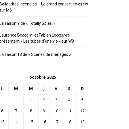
Solidarités incendies – Le grand concert en direct
sur M6 !
La saison 9 de « Totally Spies! »
Laurence Boccolini et Fabien Lecœuvre
présentent « Les tubes d’une vie » sur W9
La saison 18 de « Scènes de ménages »
octobre 2025
L
M
M
J
V
S
D
1
2
3
4
5
6
7
8
9
10
11
12
13
14
15
16
17
18
19