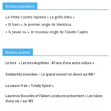
Articles populaires
La Petite Culotte reprend « La goffa lolita »
« Et bam », le premier single de Mentissa
« Si j’avais su », le nouveau single de Claudio Capéo
Articles récents
Le livre : « Les Inrockuptibles : 40 ans d’une autre culture »
Solidarités incendies – Le grand concert en direct sur M6 !
La saison 9 de « Totally Spies! »
Laurence Boccolini et Fabien Lecœuvre présentent « Les tubes
d’une vie » sur W9