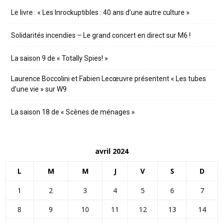
Le livre : « Les Inrockuptibles : 40 ans d’une autre culture »
Solidarités incendies – Le grand concert en direct sur M6 !
La saison 9 de « Totally Spies! »
Laurence Boccolini et Fabien Lecœuvre présentent « Les tubes
d’une vie » sur W9
La saison 18 de « Scènes de ménages »
avril 2024
L
M
M
J
V
S
D
1
2
3
4
5
6
7
8
9
10
11
12
13
14