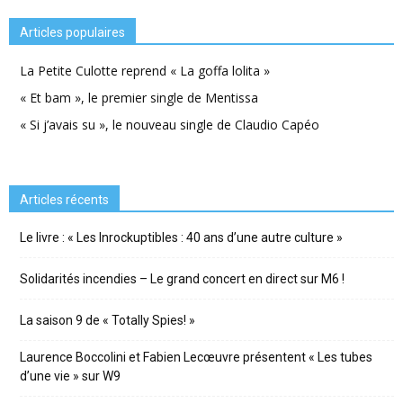
Articles populaires
La Petite Culotte reprend « La goffa lolita »
« Et bam », le premier single de Mentissa
« Si j’avais su », le nouveau single de Claudio Capéo
Articles récents
Le livre : « Les Inrockuptibles : 40 ans d’une autre culture »
Solidarités incendies – Le grand concert en direct sur M6 !
La saison 9 de « Totally Spies! »
Laurence Boccolini et Fabien Lecœuvre présentent « Les tubes
d’une vie » sur W9