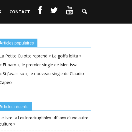
S
CONTACT
Articles populaires
La Petite Culotte reprend « La goffa lolita »
« Et bam », le premier single de Mentissa
« Si j’avais su », le nouveau single de Claudio
Capéo
Articles récents
Le livre : « Les Inrockuptibles : 40 ans d’une autre
culture »