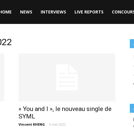
HOME
NEWS
INTERVIEWS
LIVE REPORTS
CONCOUR
022
« You and I », le nouveau single de
SYML
Vincent KHENG
-
6 mai 2022