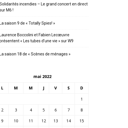
Solidarités incendies – Le grand concert en direct
sur M6 !
La saison 9 de « Totally Spies! »
Laurence Boccolini et Fabien Lecœuvre
présentent « Les tubes d’une vie » sur W9
La saison 18 de « Scènes de ménages »
mai 2022
L
M
M
J
V
S
D
1
2
3
4
5
6
7
8
9
10
11
12
13
14
15