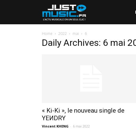
Home
2022
mai
6
Daily Archives: 6 mai 2
« Ki-Ki », le nouveau single de
YEИDRY
Vincent KHENG
-
6 mai 2022