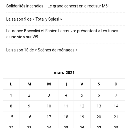
Solidarités incendies – Le grand concert en direct sur M6 !
La saison 9 de « Totally Spies! »
Laurence Boccolini et Fabien Lecœuvre présentent « Les tubes
d’une vie » sur W9
La saison 18 de « Scènes de ménages »
mars 2021
L
M
M
J
V
S
D
1
2
3
4
5
6
7
8
9
10
11
12
13
14
15
16
17
18
19
20
21
22
23
24
25
26
27
28