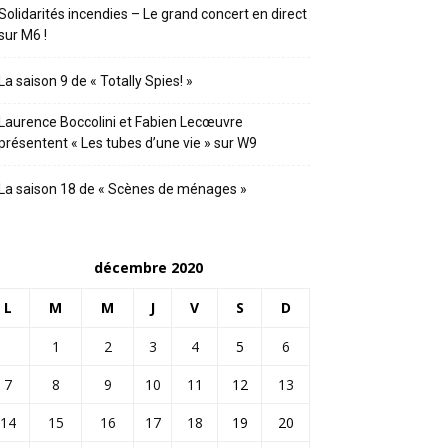
Solidarités incendies – Le grand concert en direct
sur M6 !
La saison 9 de « Totally Spies! »
Laurence Boccolini et Fabien Lecœuvre
présentent « Les tubes d’une vie » sur W9
La saison 18 de « Scènes de ménages »
décembre 2020
L
M
M
J
V
S
D
1
2
3
4
5
6
7
8
9
10
11
12
13
14
15
16
17
18
19
20