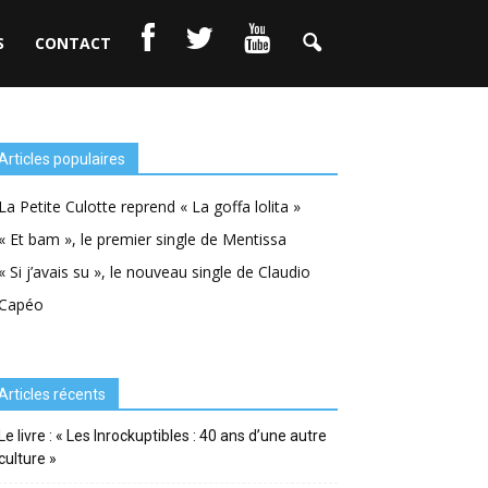
S
CONTACT
Articles populaires
La Petite Culotte reprend « La goffa lolita »
« Et bam », le premier single de Mentissa
« Si j’avais su », le nouveau single de Claudio
Capéo
Articles récents
Le livre : « Les Inrockuptibles : 40 ans d’une autre
culture »