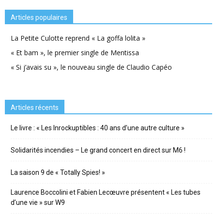
Articles populaires
La Petite Culotte reprend « La goffa lolita »
« Et bam », le premier single de Mentissa
« Si j’avais su », le nouveau single de Claudio Capéo
Articles récents
Le livre : « Les Inrockuptibles : 40 ans d’une autre culture »
Solidarités incendies – Le grand concert en direct sur M6 !
La saison 9 de « Totally Spies! »
Laurence Boccolini et Fabien Lecœuvre présentent « Les tubes
d’une vie » sur W9