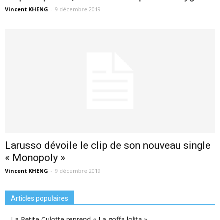
Vincent KHENG
-
9 décembre 2019
Larusso dévoile le clip de son nouveau single
« Monopoly »
Vincent KHENG
-
9 décembre 2019
Articles populaires
La Petite Culotte reprend « La goffa lolita »