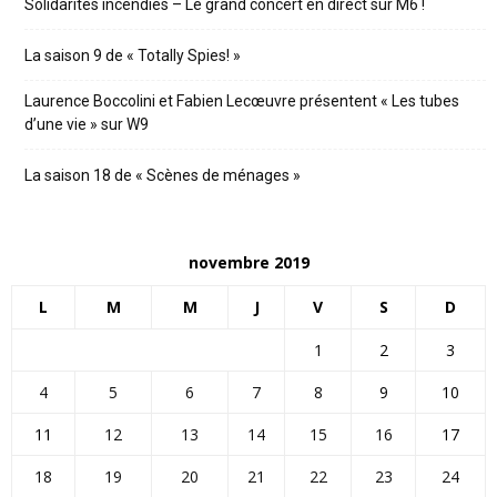
Solidarités incendies – Le grand concert en direct sur M6 !
La saison 9 de « Totally Spies! »
Laurence Boccolini et Fabien Lecœuvre présentent « Les tubes
d’une vie » sur W9
La saison 18 de « Scènes de ménages »
novembre 2019
L
M
M
J
V
S
D
1
2
3
4
5
6
7
8
9
10
11
12
13
14
15
16
17
18
19
20
21
22
23
24