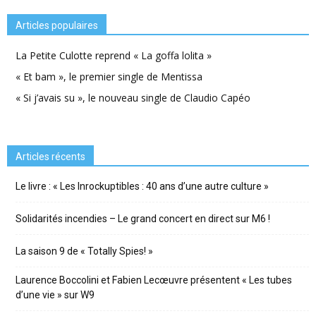
Articles populaires
La Petite Culotte reprend « La goffa lolita »
« Et bam », le premier single de Mentissa
« Si j’avais su », le nouveau single de Claudio Capéo
Articles récents
Le livre : « Les Inrockuptibles : 40 ans d’une autre culture »
Solidarités incendies – Le grand concert en direct sur M6 !
La saison 9 de « Totally Spies! »
Laurence Boccolini et Fabien Lecœuvre présentent « Les tubes
d’une vie » sur W9