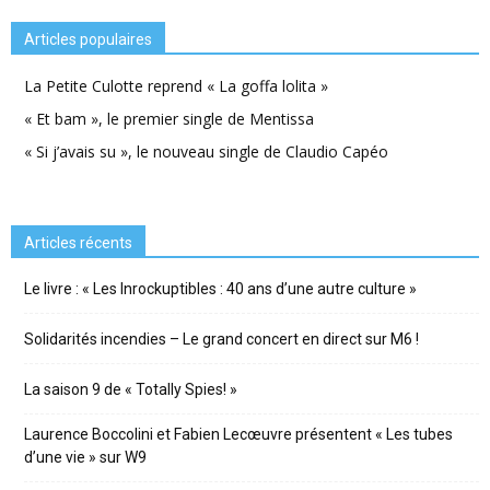
Articles populaires
La Petite Culotte reprend « La goffa lolita »
« Et bam », le premier single de Mentissa
« Si j’avais su », le nouveau single de Claudio Capéo
Articles récents
Le livre : « Les Inrockuptibles : 40 ans d’une autre culture »
Solidarités incendies – Le grand concert en direct sur M6 !
La saison 9 de « Totally Spies! »
Laurence Boccolini et Fabien Lecœuvre présentent « Les tubes
d’une vie » sur W9