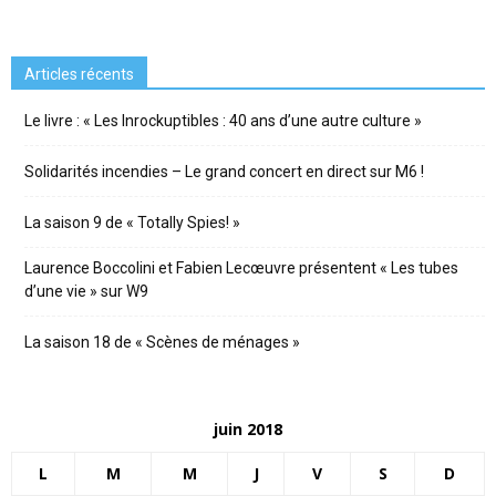
Articles récents
Le livre : « Les Inrockuptibles : 40 ans d’une autre culture »
Solidarités incendies – Le grand concert en direct sur M6 !
La saison 9 de « Totally Spies! »
Laurence Boccolini et Fabien Lecœuvre présentent « Les tubes
d’une vie » sur W9
La saison 18 de « Scènes de ménages »
juin 2018
L
M
M
J
V
S
D