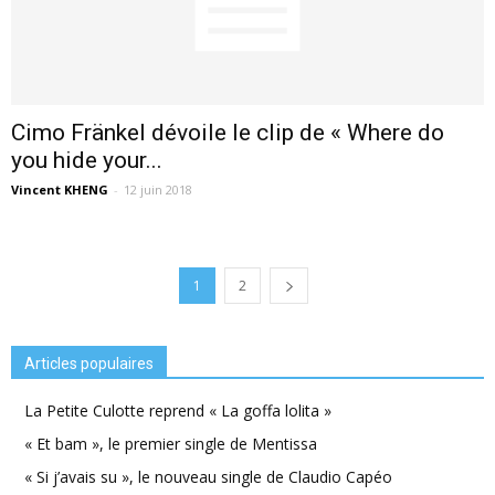
Cimo Fränkel dévoile le clip de « Where do
you hide your...
Vincent KHENG
-
12 juin 2018
1
2
Articles populaires
La Petite Culotte reprend « La goffa lolita »
« Et bam », le premier single de Mentissa
« Si j’avais su », le nouveau single de Claudio Capéo