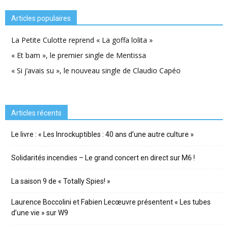
Articles populaires
La Petite Culotte reprend « La goffa lolita »
« Et bam », le premier single de Mentissa
« Si j’avais su », le nouveau single de Claudio Capéo
Articles récents
Le livre : « Les Inrockuptibles : 40 ans d’une autre culture »
Solidarités incendies – Le grand concert en direct sur M6 !
La saison 9 de « Totally Spies! »
Laurence Boccolini et Fabien Lecœuvre présentent « Les tubes
d’une vie » sur W9