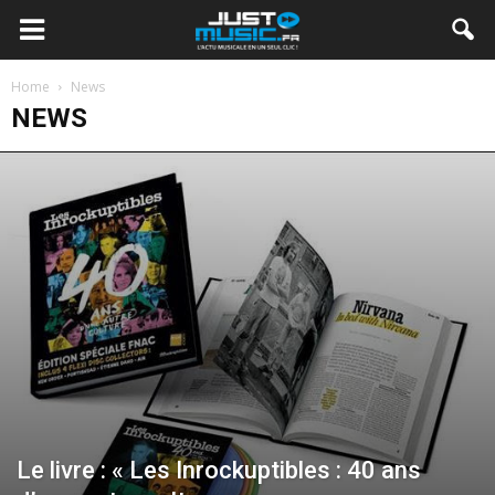
Home
News
NEWS
Le livre : « Les Inrockuptibles : 40 ans