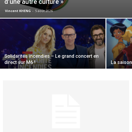
d’une autre culture »
Vincent KHENG
-
5 août 2026
Solidarités incendies – Le grand concert en
direct sur M6 !
La saison 