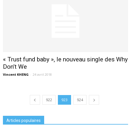
« Trust fund baby », le nouveau single des Why
Don’t We
Vincent KHENG
-
24 avril 2018
922
923
924
Articles populaires