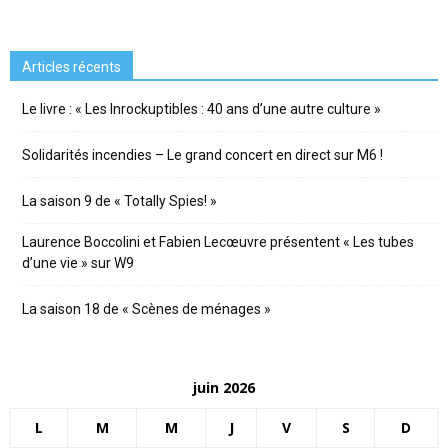
Articles récents
Le livre : « Les Inrockuptibles : 40 ans d’une autre culture »
Solidarités incendies – Le grand concert en direct sur M6 !
La saison 9 de « Totally Spies! »
Laurence Boccolini et Fabien Lecœuvre présentent « Les tubes
d’une vie » sur W9
La saison 18 de « Scènes de ménages »
juin 2026
L
M
M
J
V
S
D