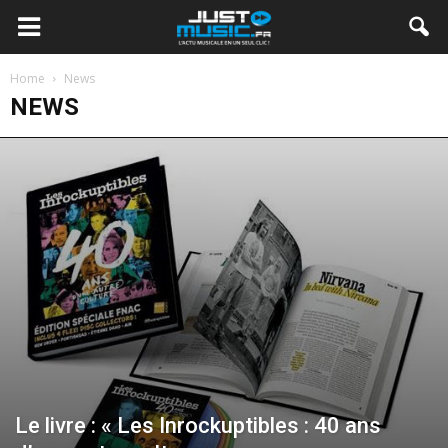
Home
News
NEWS
Le livre : « Les Inrockuptibles : 40 ans