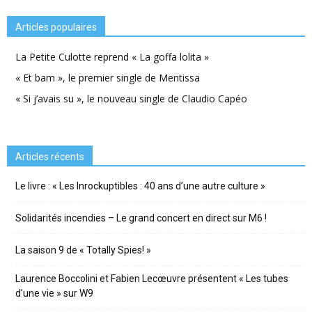
Articles populaires
La Petite Culotte reprend « La goffa lolita »
« Et bam », le premier single de Mentissa
« Si j’avais su », le nouveau single de Claudio Capéo
Articles récents
Le livre : « Les Inrockuptibles : 40 ans d’une autre culture »
Solidarités incendies – Le grand concert en direct sur M6 !
La saison 9 de « Totally Spies! »
Laurence Boccolini et Fabien Lecœuvre présentent « Les tubes
d’une vie » sur W9