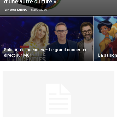
d’une autre culture »
Vincent KHENG
-
5 août 2026
Solidarités incendies – Le grand concert en
direct sur M6 !
La saison 