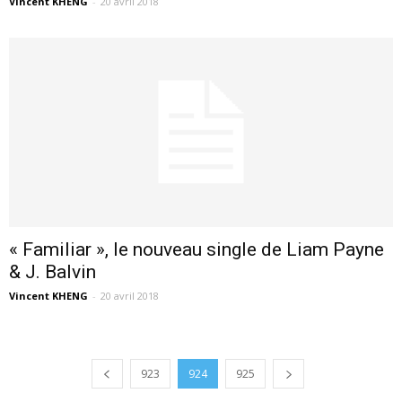
Vincent KHENG
-
20 avril 2018
« Familiar », le nouveau single de Liam Payne
& J. Balvin
Vincent KHENG
-
20 avril 2018
923
924
925