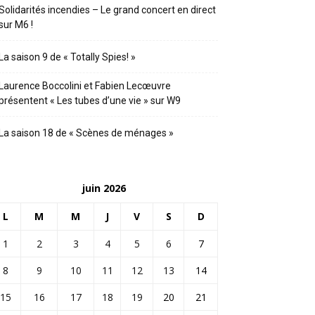
Solidarités incendies – Le grand concert en direct
sur M6 !
La saison 9 de « Totally Spies! »
Laurence Boccolini et Fabien Lecœuvre
présentent « Les tubes d’une vie » sur W9
La saison 18 de « Scènes de ménages »
juin 2026
L
M
M
J
V
S
D
1
2
3
4
5
6
7
8
9
10
11
12
13
14
15
16
17
18
19
20
21