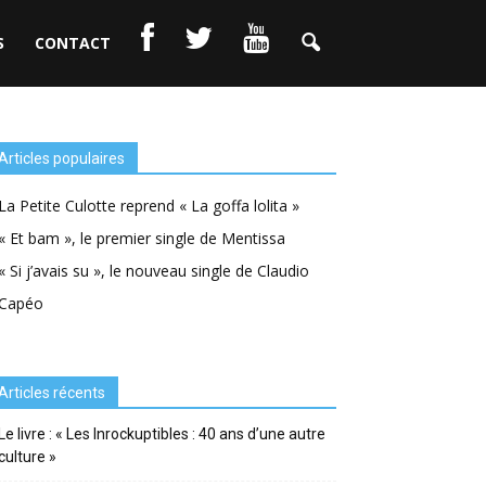
S
CONTACT
Articles populaires
La Petite Culotte reprend « La goffa lolita »
« Et bam », le premier single de Mentissa
« Si j’avais su », le nouveau single de Claudio
Capéo
Articles récents
Le livre : « Les Inrockuptibles : 40 ans d’une autre
culture »