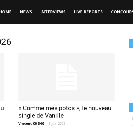
HOME
NEWS
INTERVIEWS
LIVE REPORTS
CONCOUR
026
au
« Comme mes potos », le nouveau
single de Vanille
Vincent KHENG
-
3 juin 2026