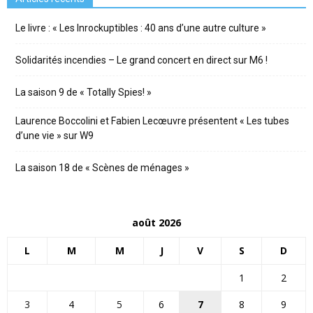
Le livre : « Les Inrockuptibles : 40 ans d’une autre culture »
Solidarités incendies – Le grand concert en direct sur M6 !
La saison 9 de « Totally Spies! »
Laurence Boccolini et Fabien Lecœuvre présentent « Les tubes
d’une vie » sur W9
La saison 18 de « Scènes de ménages »
août 2026
L
M
M
J
V
S
D
1
2
3
4
5
6
7
8
9