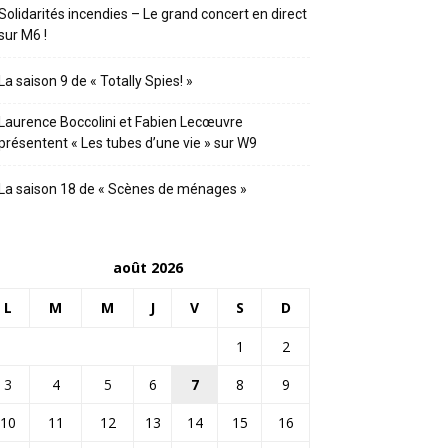
Solidarités incendies – Le grand concert en direct
sur M6 !
La saison 9 de « Totally Spies! »
Laurence Boccolini et Fabien Lecœuvre
présentent « Les tubes d’une vie » sur W9
La saison 18 de « Scènes de ménages »
août 2026
L
M
M
J
V
S
D
1
2
3
4
5
6
7
8
9
10
11
12
13
14
15
16