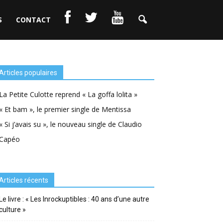
S
CONTACT
Articles populaires
La Petite Culotte reprend « La goffa lolita »
« Et bam », le premier single de Mentissa
« Si j’avais su », le nouveau single de Claudio
Capéo
Articles récents
Le livre : « Les Inrockuptibles : 40 ans d’une autre
culture »