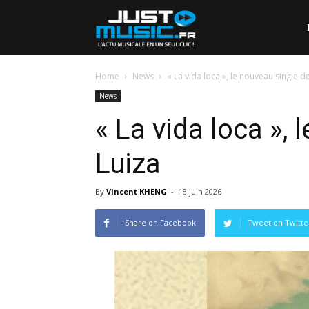
Home
News
« La vida loca », le nouveau single d
News
« La vida loca », 
Luiza
By
Vincent KHENG
-
18 juin 2026
Share on Facebook
Tweet on Twitte