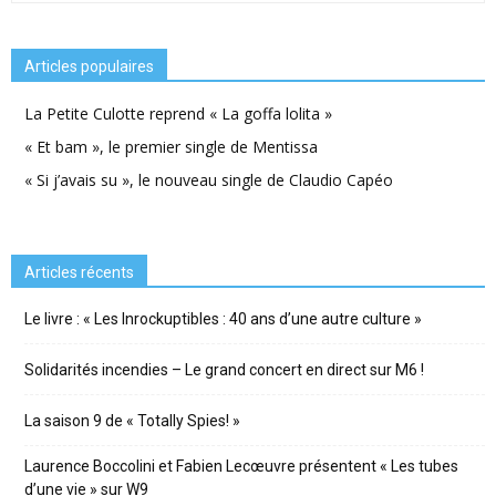
Articles populaires
La Petite Culotte reprend « La goffa lolita »
« Et bam », le premier single de Mentissa
« Si j’avais su », le nouveau single de Claudio Capéo
Articles récents
Le livre : « Les Inrockuptibles : 40 ans d’une autre culture »
Solidarités incendies – Le grand concert en direct sur M6 !
La saison 9 de « Totally Spies! »
Laurence Boccolini et Fabien Lecœuvre présentent « Les tubes
d’une vie » sur W9