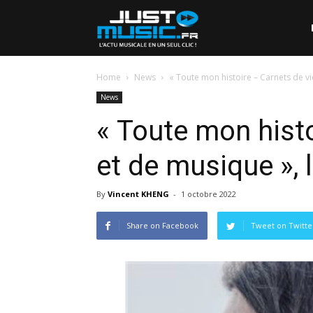
Home
News
« Toute mon histoire – Carnets de vie 
News
« Toute mon histo
et de musique », 
By
Vincent KHENG
-
1 octobre 2022
Share on Facebook
Tweet on Twitte