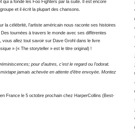
qui a fondé les Foo Fighters par la suite. Il est encore
 groupe et il écrit la plupart des chansons.
 la célébrité, l’artiste américain nous raconte ses histoires
 Des tournées à travers le monde avec ses différentes
, vous allez tout savoir sur Dave Grohl dans le livre
que » (« The storyteller » est le titre original) !
réminiscences; pour d’autres, c’est le regard ou l’odorat.
mixtape jamais achevée en attente d’être envoyée. Montez
 en France le 5 octobre prochain chez HarperCollins (Best-