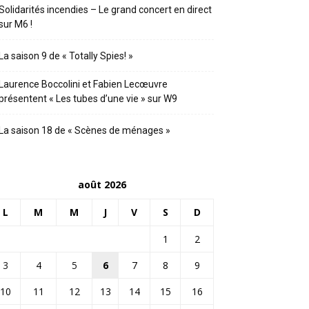
Solidarités incendies – Le grand concert en direct
sur M6 !
La saison 9 de « Totally Spies! »
Laurence Boccolini et Fabien Lecœuvre
présentent « Les tubes d’une vie » sur W9
La saison 18 de « Scènes de ménages »
août 2026
L
M
M
J
V
S
D
1
2
3
4
5
6
7
8
9
10
11
12
13
14
15
16