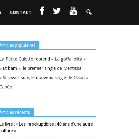
S
CONTACT
Articles populaires
La Petite Culotte reprend « La goffa lolita »
« Et bam », le premier single de Mentissa
« Si j’avais su », le nouveau single de Claudio
Capéo
Articles récents
Le livre : « Les Inrockuptibles : 40 ans d’une autre
culture »