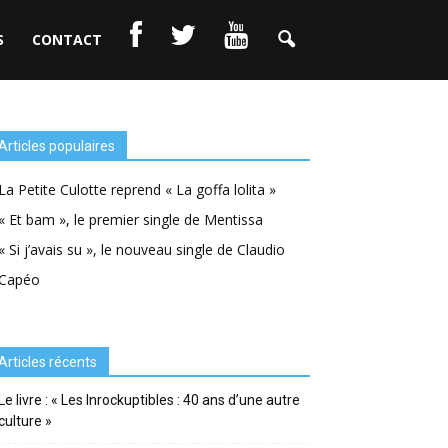
S
CONTACT
Articles populaires
La Petite Culotte reprend « La goffa lolita »
« Et bam », le premier single de Mentissa
« Si j’avais su », le nouveau single de Claudio
Capéo
Articles récents
Le livre : « Les Inrockuptibles : 40 ans d’une autre
culture »