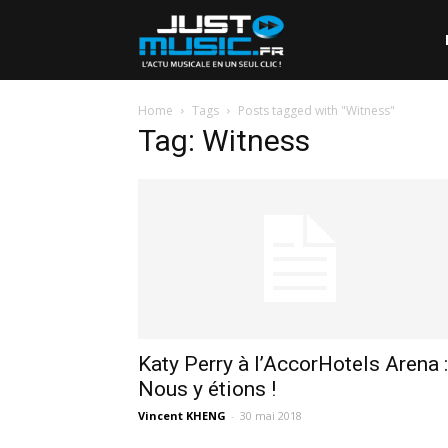
Home
Tags
Posts tagged with "Witness"
Tag: Witness
Katy Perry à l’AccorHotels Arena :
Nous y étions !
Vincent KHENG
-
30 mai 2018