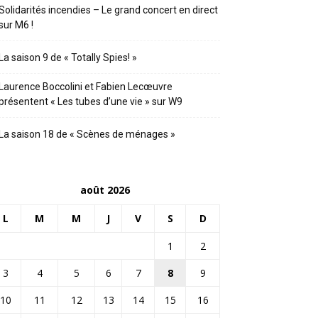
Solidarités incendies – Le grand concert en direct
sur M6 !
La saison 9 de « Totally Spies! »
Laurence Boccolini et Fabien Lecœuvre
présentent « Les tubes d’une vie » sur W9
La saison 18 de « Scènes de ménages »
août 2026
L
M
M
J
V
S
D
1
2
3
4
5
6
7
8
9
10
11
12
13
14
15
16