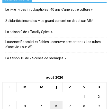
Le livre : « Les Inrockuptibles : 40 ans d’une autre culture »
Solidarités incendies – Le grand concert en direct sur M6 !
La saison 9 de « Totally Spies! »
Laurence Boccolini et Fabien Lecœuvre présentent « Les tubes
d’une vie » sur W9
La saison 18 de « Scènes de ménages »
août 2026
L
M
M
J
V
S
D
1
2
3
4
5
6
7
8
9