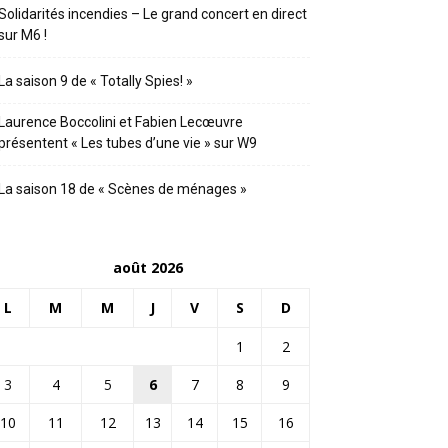
Solidarités incendies – Le grand concert en direct
sur M6 !
La saison 9 de « Totally Spies! »
Laurence Boccolini et Fabien Lecœuvre
présentent « Les tubes d’une vie » sur W9
La saison 18 de « Scènes de ménages »
août 2026
L
M
M
J
V
S
D
1
2
3
4
5
6
7
8
9
10
11
12
13
14
15
16