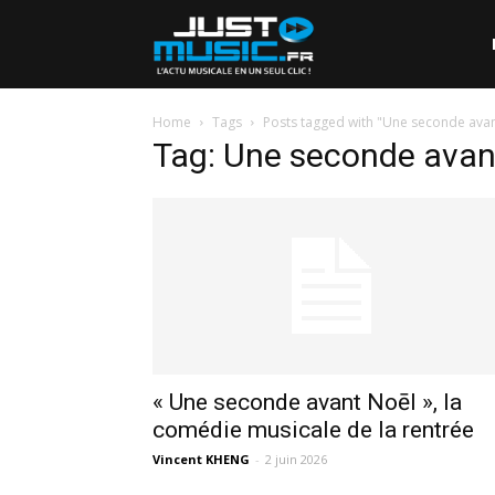
Home
Tags
Posts tagged with "Une seconde avan
Tag: Une seconde avan
« Une seconde avant Noēl », la
comédie musicale de la rentrée
Vincent KHENG
-
2 juin 2026