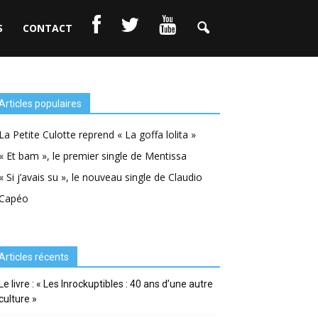
S
CONTACT
Articles populaires
La Petite Culotte reprend « La goffa lolita »
« Et bam », le premier single de Mentissa
« Si j’avais su », le nouveau single de Claudio
Capéo
Articles récents
Le livre : « Les Inrockuptibles : 40 ans d’une autre
culture »