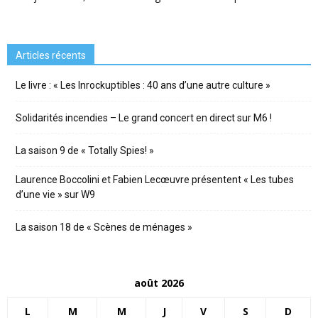
Articles récents
Le livre : « Les Inrockuptibles : 40 ans d’une autre culture »
Solidarités incendies – Le grand concert en direct sur M6 !
La saison 9 de « Totally Spies! »
Laurence Boccolini et Fabien Lecœuvre présentent « Les tubes
d’une vie » sur W9
La saison 18 de « Scènes de ménages »
août 2026
L
M
M
J
V
S
D