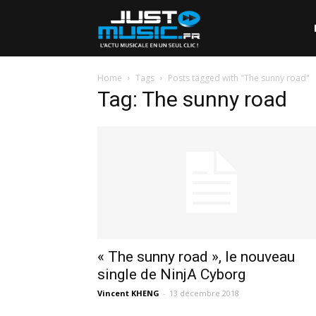
Home
Tags
Posts tagged with "The sunny road"
Tag: The sunny road
« The sunny road », le nouveau
single de NinjA Cyborg
Vincent KHENG
-
13 décembre 2018