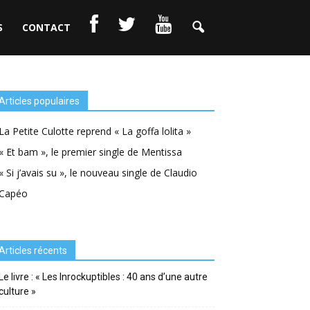
S
CONTACT
Articles populaires
La Petite Culotte reprend « La goffa lolita »
« Et bam », le premier single de Mentissa
« Si j’avais su », le nouveau single de Claudio
Capéo
Articles récents
Le livre : « Les Inrockuptibles : 40 ans d’une autre
culture »