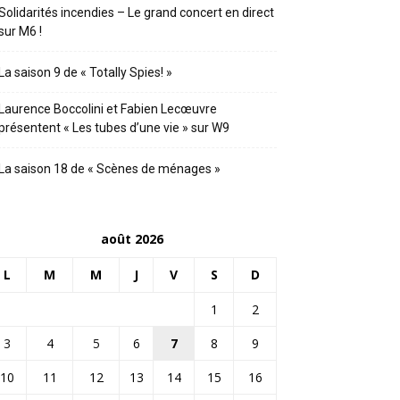
Solidarités incendies – Le grand concert en direct
sur M6 !
La saison 9 de « Totally Spies! »
Laurence Boccolini et Fabien Lecœuvre
présentent « Les tubes d’une vie » sur W9
La saison 18 de « Scènes de ménages »
août 2026
L
M
M
J
V
S
D
1
2
3
4
5
6
7
8
9
10
11
12
13
14
15
16