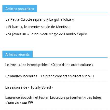
Articles populaires
La Petite Culotte reprend « La goffa lolita »
« Et bam », le premier single de Mentissa
« Si j’avais su », le nouveau single de Claudio Capéo
Articles récents
Le livre : « Les Inrockuptibles : 40 ans d’une autre culture »
Solidarités incendies – Le grand concert en direct sur M6 !
La saison 9 de « Totally Spies! »
Laurence Boccolini et Fabien Lecœuvre présentent « Les tubes
d’une vie » sur W9