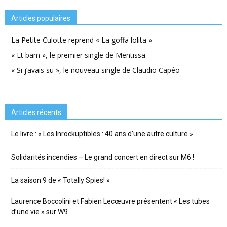
Articles populaires
La Petite Culotte reprend « La goffa lolita »
« Et bam », le premier single de Mentissa
« Si j’avais su », le nouveau single de Claudio Capéo
Articles récents
Le livre : « Les Inrockuptibles : 40 ans d’une autre culture »
Solidarités incendies – Le grand concert en direct sur M6 !
La saison 9 de « Totally Spies! »
Laurence Boccolini et Fabien Lecœuvre présentent « Les tubes
d’une vie » sur W9