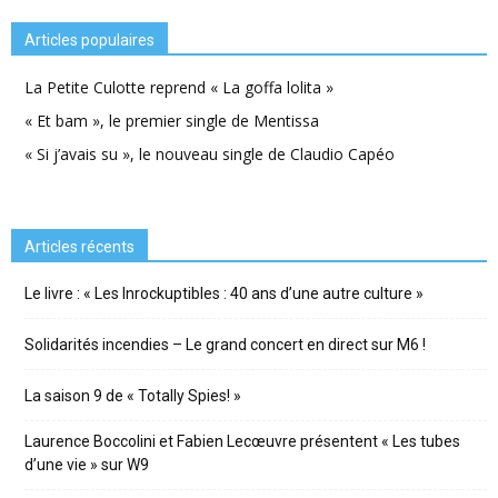
Articles populaires
La Petite Culotte reprend « La goffa lolita »
« Et bam », le premier single de Mentissa
« Si j’avais su », le nouveau single de Claudio Capéo
Articles récents
Le livre : « Les Inrockuptibles : 40 ans d’une autre culture »
Solidarités incendies – Le grand concert en direct sur M6 !
La saison 9 de « Totally Spies! »
Laurence Boccolini et Fabien Lecœuvre présentent « Les tubes
d’une vie » sur W9