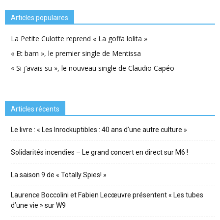
Articles populaires
La Petite Culotte reprend « La goffa lolita »
« Et bam », le premier single de Mentissa
« Si j’avais su », le nouveau single de Claudio Capéo
Articles récents
Le livre : « Les Inrockuptibles : 40 ans d’une autre culture »
Solidarités incendies – Le grand concert en direct sur M6 !
La saison 9 de « Totally Spies! »
Laurence Boccolini et Fabien Lecœuvre présentent « Les tubes
d’une vie » sur W9