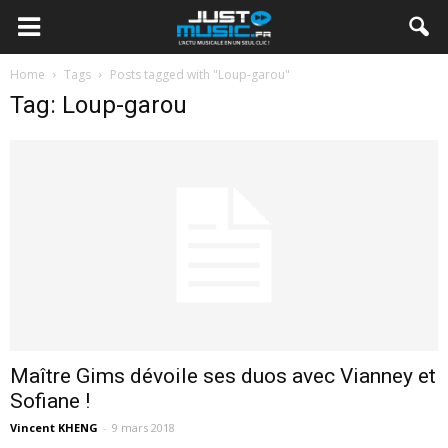
Home
Tags
Posts tagged with "Loup-garou"
Tag: Loup-garou
Maître Gims dévoile ses duos avec Vianney et
Sofiane !
Vincent KHENG
-
9 mars 2018