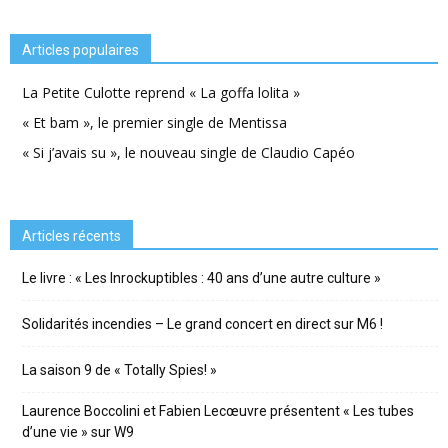
Articles populaires
La Petite Culotte reprend « La goffa lolita »
« Et bam », le premier single de Mentissa
« Si j’avais su », le nouveau single de Claudio Capéo
Articles récents
Le livre : « Les Inrockuptibles : 40 ans d’une autre culture »
Solidarités incendies – Le grand concert en direct sur M6 !
La saison 9 de « Totally Spies! »
Laurence Boccolini et Fabien Lecœuvre présentent « Les tubes
d’une vie » sur W9