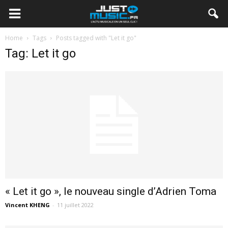
Home
Tags
Posts tagged with "Let it go"
Tag: Let it go
« Let it go », le nouveau single d’Adrien Toma
Vincent KHENG
-
11 juillet 2022