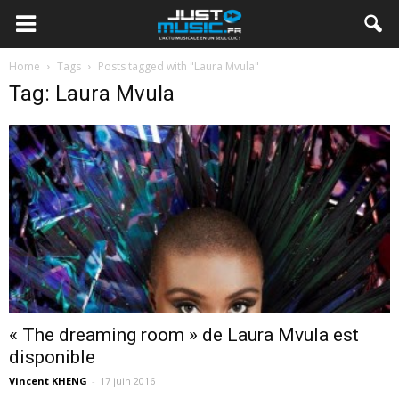
Home
Tags
Posts tagged with "Laura Mvula"
Tag: Laura Mvula
« The dreaming room » de Laura Mvula est
disponible
Vincent KHENG
-
17 juin 2016