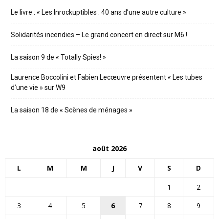
Le livre : « Les Inrockuptibles : 40 ans d’une autre culture »
Solidarités incendies – Le grand concert en direct sur M6 !
La saison 9 de « Totally Spies! »
Laurence Boccolini et Fabien Lecœuvre présentent « Les tubes
d’une vie » sur W9
La saison 18 de « Scènes de ménages »
août 2026
L
M
M
J
V
S
D
1
2
3
4
5
6
7
8
9