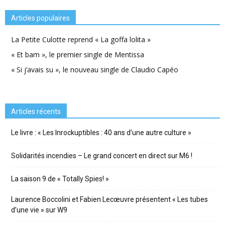
Articles populaires
La Petite Culotte reprend « La goffa lolita »
« Et bam », le premier single de Mentissa
« Si j’avais su », le nouveau single de Claudio Capéo
Articles récents
Le livre : « Les Inrockuptibles : 40 ans d’une autre culture »
Solidarités incendies – Le grand concert en direct sur M6 !
La saison 9 de « Totally Spies! »
Laurence Boccolini et Fabien Lecœuvre présentent « Les tubes
d’une vie » sur W9