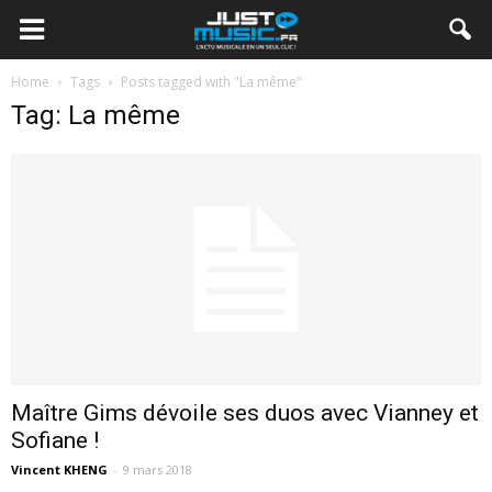
Home
Tags
Posts tagged with "La même"
Tag: La même
Maître Gims dévoile ses duos avec Vianney et
Sofiane !
Vincent KHENG
-
9 mars 2018