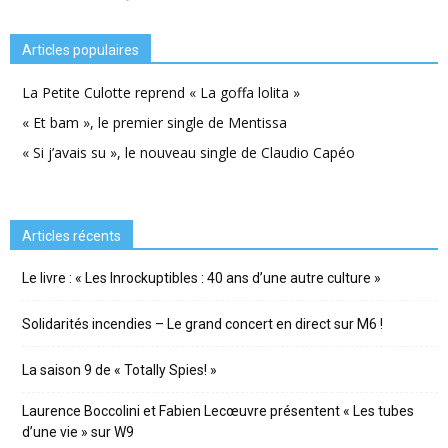
Articles populaires
La Petite Culotte reprend « La goffa lolita »
« Et bam », le premier single de Mentissa
« Si j’avais su », le nouveau single de Claudio Capéo
Articles récents
Le livre : « Les Inrockuptibles : 40 ans d’une autre culture »
Solidarités incendies – Le grand concert en direct sur M6 !
La saison 9 de « Totally Spies! »
Laurence Boccolini et Fabien Lecœuvre présentent « Les tubes
d’une vie » sur W9