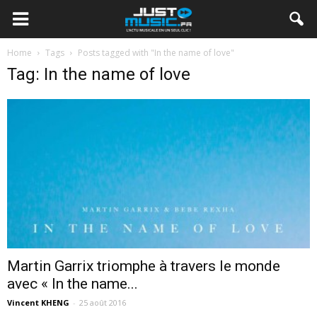
Home
Tags
Posts tagged with "In the name of love"
Tag: In the name of love
Martin Garrix triomphe à travers le monde
avec « In the name...
Vincent KHENG
-
25 août 2016