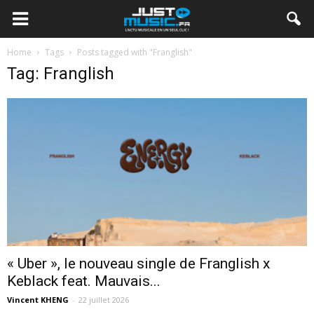
Home
Tags
Posts tagged with "Franglish"
Tag: Franglish
« Uber », le nouveau single de Franglish x
Keblack feat. Mauvais...
Vincent KHENG
-
22 juillet 2026