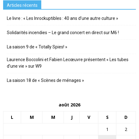
Articles récents
Le livre : « Les Inrockuptibles : 40 ans d’une autre culture »
Solidarités incendies – Le grand concert en direct sur M6 !
La saison 9 de « Totally Spies! »
Laurence Boccolini et Fabien Lecœuvre présentent « Les tubes
d’une vie » sur W9
La saison 18 de « Scènes de ménages »
août 2026
L
M
M
J
V
S
D
1
2