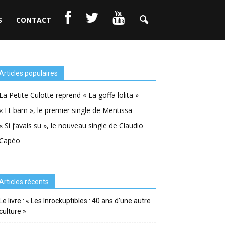
S
CONTACT
Articles populaires
La Petite Culotte reprend « La goffa lolita »
« Et bam », le premier single de Mentissa
« Si j’avais su », le nouveau single de Claudio
Capéo
Articles récents
Le livre : « Les Inrockuptibles : 40 ans d’une autre
culture »