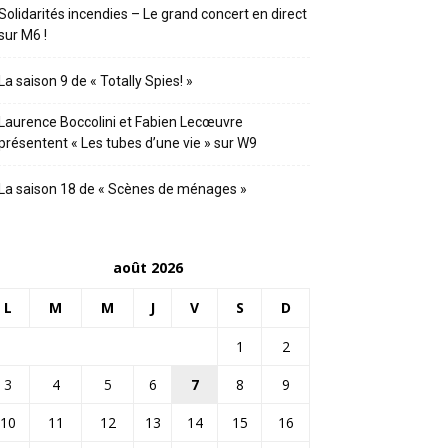
Solidarités incendies – Le grand concert en direct
sur M6 !
La saison 9 de « Totally Spies! »
Laurence Boccolini et Fabien Lecœuvre
présentent « Les tubes d’une vie » sur W9
La saison 18 de « Scènes de ménages »
août 2026
L
M
M
J
V
S
D
1
2
3
4
5
6
7
8
9
10
11
12
13
14
15
16