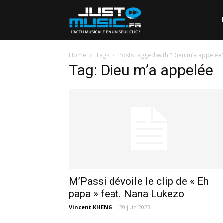
Home
Tags
Posts tagged with "Dieu m’a appelée
Tag: Dieu m’a appelée
M’Passi dévoile le clip de « Eh
papa » feat. Nana Lukezo
Vincent KHENG
-
20 juin 2023